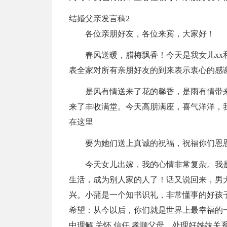
结婚父亲发言稿2
各位亲朋好友，各位来宾，大家好！
春风送暖，腊梅飘香！今天是我女儿xx
表全家对所有亲朋好友的到来表示衷心的感
是风有情送来了花的馨香，是雨有情带
来了丰收满堂。今天高朋满座，喜气洋洋，
在这里
要为她们送上真诚的祝福，祝福你们恩
今天女儿出嫁，我的心情非常复杂。我
生活，成为别人家的人了！话又说回来，男
兴。小蒲是一个知书识礼，非常懂事的好孩
希望：从今以后，你们就是世界上最幸福的
中理解,关怀,信任,孝顺父母，处理好姊妹