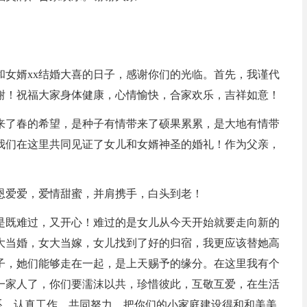
和女婿xx结婚大喜的日子，感谢你们的光临。首先，我谨代
谢！祝福大家身体健康，心情愉快，合家欢乐，吉祥如意！
来了春的希望，是种子有情带来了硕果累累，是大地有情带
我们在这里共同见证了女儿和女婿神圣的婚礼！作为父亲，
恩爱爱，爱情甜蜜，并肩携手，白头到老！
是既难过，又开心！难过的是女儿从今天开始就要走向新的
大当婚，女大当嫁，女儿找到了好的归宿，我更应该替她高
子，她们能够走在一起，是上天赐予的缘分。在这里我有个
一家人了，你们要濡沫以共，珍惜彼此，互敬互爱，在生活
关系，认真工作，共同努力，把你们的小家庭建设得和和美美