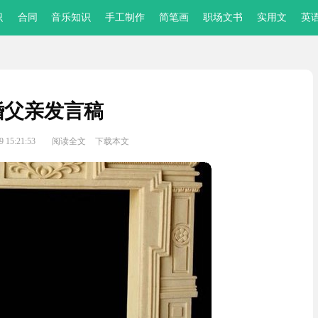
识
合同
音乐知识
手工制作
简笔画
职场文书
实用文
英
婚父亲发言稿
 15:21:53
阅读全文
下载本文