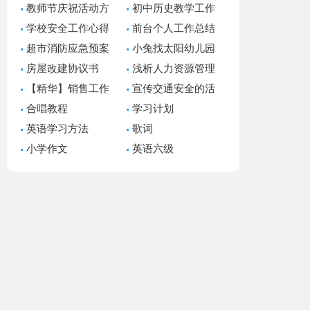
教师节庆祝活动方
初中历史教学工作
案15篇
总结
学校安全工作心得
前台个人工作总结
体会
15篇
超市消防应急预案
小兔找太阳幼儿园
小班语言教案
房屋改建协议书
浅析人力资源管理
案例教学设计论文
【精华】销售工作
宣传交通安全的活
计划合集10篇
动总结（精选21篇）
合唱教程
学习计划
英语学习方法
歌词
小学作文
英语六级