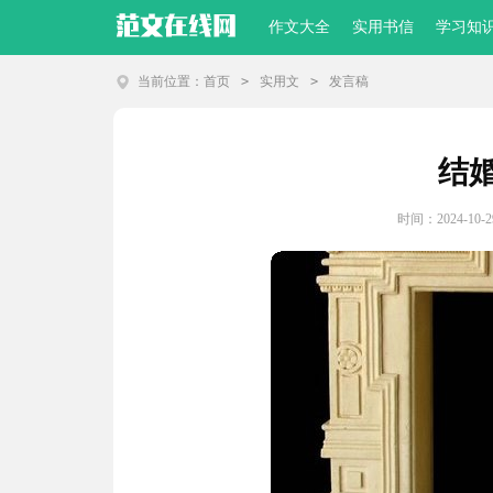
作文大全
实用书信
学习知
当前位置：
首页
>
实用文
>
发言稿
结
时间：2024-10-29