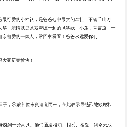
爸最可爱的小棉袄，是爸爸心中最大的牵挂！不管千山万
风筝，亲情就是紧紧牵缠一起的风筝线！小蒲，常言道：一
相亲相爱的一家人，常回家看看！爸爸永远爱你们！
福大家新春愉快！
喜日子，承蒙各位來賓遠道而來，在此表示最熱烈地歡迎和
父母感到十分高興。他们通過相知、相悉、相愛、到今天成