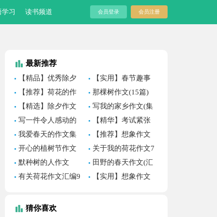
语学习
读书频道
会员登录
会员注册
最新推荐
【精品】优秀除夕
【实用】春节趣事
作文七篇
作文400字集锦8篇
【推荐】荷花的作
那棵树作文(15篇)
文
【精选】除夕作文
写我的家乡作文(集
300字三篇
合15篇)
写一件令人感动的
【精华】考试紧张
作文
作文3篇
我爱春天的作文集
【推荐】想象作文
锦15篇
汇总5篇
开心的植树节作文
关于我的荷花作文7
（精选31篇）
篇
默种树的人作文
田野的春天作文(汇
编15篇)
有关荷花作文汇编9
【实用】想象作文
篇
600字三篇
猜你喜欢