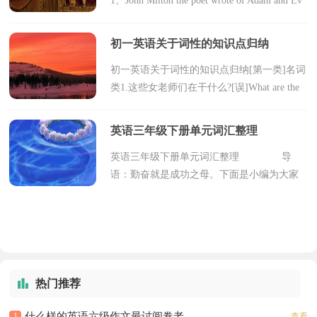
1、John Milton the poet wrote of Adam and Ev
e’s expulsion from the Garden of Eden in Paradi
se Lost、Paradise Regained was...
初一英语关于词性的知识点归纳
初一英语关于词性的知识点归纳[第一类]名词
类1.这些女老师们在干什么?[误]What are the
woman teachers doing?[正]What are the women
teachers doing?[析]在英语中，当一名...
英语三年级下册单元词汇整理
英语三年级下册单元词汇整理 导
语：勤奋就是成功之母。下面是小编为大家
整理的，篝火晚会方案，想要知更多的资
讯，请多多留意CNFLA学习网! Unit
1 pen 钢笔 pencil 铅...
热门推荐
什么样的英语六级作文最讨阅卷老
1
查看