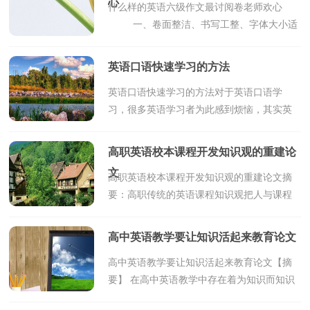
心
什么样的英语六级作文最讨阅卷老师欢心
一、卷面整洁、书写工整、字体大小适
中 阅卷老师虽说铁面包公，冷酷无
情。但还是有两个方面可以突破的。第一个
英语口语快速学习的方法
方面，就是印象原...
英语口语快速学习的方法对于英语口语学
习，很多英语学习者为此感到烦恼，其实英
语是一门语言，无非需要我们去张开嘴巴讲
话，去开口说英语，通过交流锻炼你口语表
高职英语校本课程开发知识观的重建论
达能力，同时也锻炼你的...
文
高职英语校本课程开发知识观的重建论文摘
要：高职传统的英语课程知识观把人与课程
知识割裂开，忽略了知识本身就是人类运用
智慧全身心探索世界的产物这一客观事实，
高中英语教学要让知识活起来教育论文
因此难以揭示课...
高中英语教学要让知识活起来教育论文【摘
要】 在高中英语教学中存在着为知识而知识
的陋习,学生所学的知识在日常生活中得不到