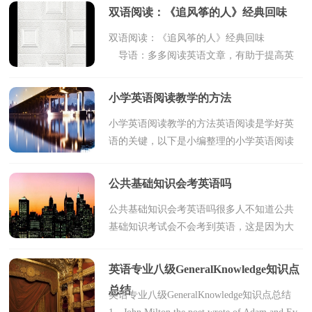
运用,就不能形成高的英语素质。要改变这种
双语阅读：《追风筝的人》经典回味
现状...
双语阅读：《追风筝的人》经典回味
导语：多多阅读英语文章，有助于提高英
语口语应用能力，学习文章中人物在适当的
情景运用适当的词语，是阅读英语文章的主
小学英语阅读教学的方法
要目的，可以大大提升学...
小学英语阅读教学的方法英语阅读是学好英
语的关键，以下是小编整理的小学英语阅读
教学的方法，欢迎参考阅读！1、从生活实际
入手，引入话题PEP小学英语在中高年级课本
公共基础知识会考英语吗
中已经出现了Le...
公共基础知识会考英语吗很多人不知道公共
基础知识考试会不会考到英语，这是因为大
家不了解公基的考试内容，本文就此做了介
绍，一起来看看。不会（政策变动除外，仅
英语专业八级GeneralKnowledge知识点
供参考）不过有的报考...
总结
英语专业八级GeneralKnowledge知识点总结