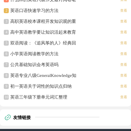
师欢心
英语口语快速学习的方法
2
查看
高职英语校本课程开发知识观的重
3
查看
建论文
高中英语教学要让知识活起来教育
4
查看
论文
双语阅读：《追风筝的人》经典回
5
查看
味
小学英语阅读教学的方法
6
查看
公共基础知识会考英语吗
7
查看
英语专业八级GeneralKnowledge知
8
查看
识点总结
初一英语关于词性的知识点归纳
9
查看
英语三年级下册单元词汇整理
10
查看
友情链接