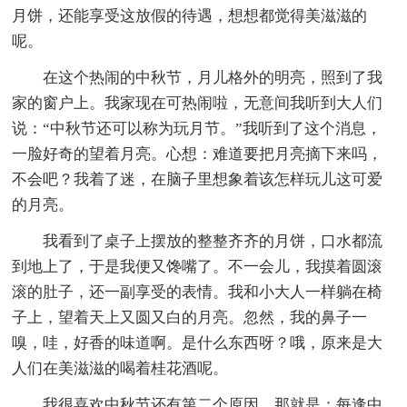
月饼，还能享受这放假的待遇，想想都觉得美滋滋的
呢。
在这个热闹的中秋节，月儿格外的明亮，照到了我
家的窗户上。我家现在可热闹啦，无意间我听到大人们
说：“中秋节还可以称为玩月节。”我听到了这个消息，
一脸好奇的望着月亮。心想：难道要把月亮摘下来吗，
不会吧？我着了迷，在脑子里想象着该怎样玩儿这可爱
的月亮。
我看到了桌子上摆放的整整齐齐的月饼，口水都流
到地上了，于是我便又馋嘴了。不一会儿，我摸着圆滚
滚的肚子，还一副享受的表情。我和小大人一样躺在椅
子上，望着天上又圆又白的月亮。忽然，我的鼻子一
嗅，哇，好香的味道啊。是什么东西呀？哦，原来是大
人们在美滋滋的喝着桂花酒呢。
我很喜欢中秋节还有第二个原因，那就是：每逢中