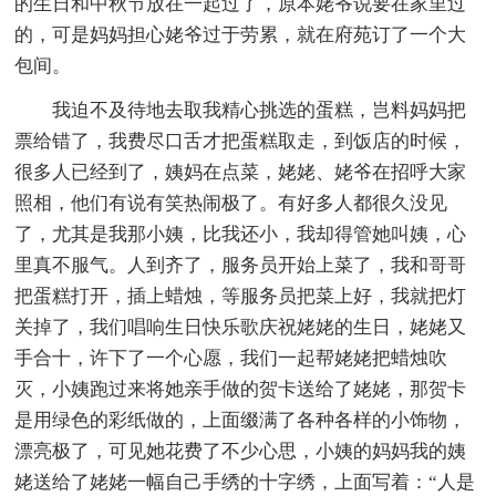
的生日和中秋节放在一起过了，原本姥爷说要在家里过
的，可是妈妈担心姥爷过于劳累，就在府苑订了一个大
包间。
我迫不及待地去取我精心挑选的蛋糕，岂料妈妈把
票给错了，我费尽口舌才把蛋糕取走，到饭店的时候，
很多人已经到了，姨妈在点菜，姥姥、姥爷在招呼大家
照相，他们有说有笑热闹极了。有好多人都很久没见
了，尤其是我那小姨，比我还小，我却得管她叫姨，心
里真不服气。人到齐了，服务员开始上菜了，我和哥哥
把蛋糕打开，插上蜡烛，等服务员把菜上好，我就把灯
关掉了，我们唱响生日快乐歌庆祝姥姥的生日，姥姥又
手合十，许下了一个心愿，我们一起帮姥姥把蜡烛吹
灭，小姨跑过来将她亲手做的贺卡送给了姥姥，那贺卡
是用绿色的彩纸做的，上面缀满了各种各样的小饰物，
漂亮极了，可见她花费了不少心思，小姨的妈妈我的姨
姥送给了姥姥一幅自己手绣的十字绣，上面写着：“人是