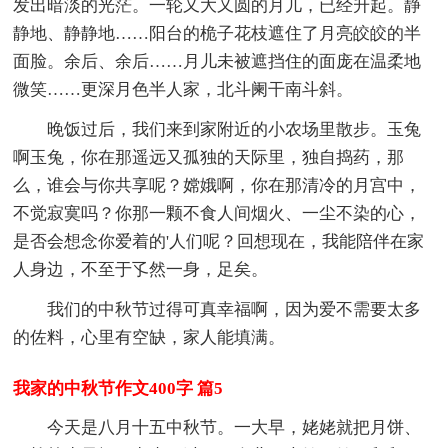
发出暗淡的光茫。一轮又大又圆的月儿，已经升起。静
静地、静静地……阳台的桅子花枝遮住了月亮皎皎的半
面脸。余后、余后……月儿未被遮挡住的面庞在温柔地
微笑……更深月色半人家，北斗阑干南斗斜。
晚饭过后，我们来到家附近的小农场里散步。玉兔
啊玉兔，你在那遥远又孤独的天际里，独自捣药，那
么，谁会与你共享呢？嫦娥啊，你在那清冷的月宫中，
不觉寂寞吗？你那一颗不食人间烟火、一尘不染的心，
是否会想念你爱着的'人们呢？回想现在，我能陪伴在家
人身边，不至于孓然一身，足矣。
我们的中秋节过得可真幸福啊，因为爱不需要太多
的佐料，心里有空缺，家人能填满。
我家的中秋节作文400字 篇5
今天是八月十五中秋节。一大早，姥姥就把月饼、