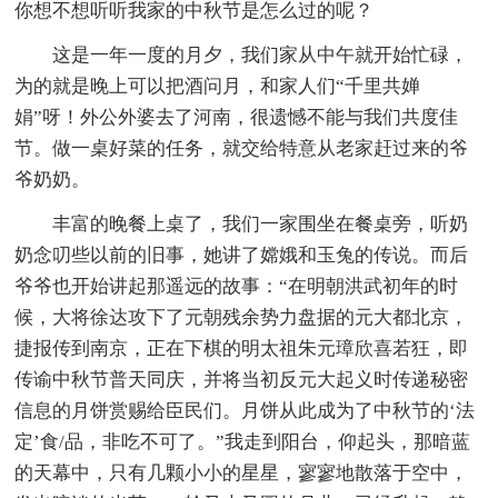
你想不想听听我家的中秋节是怎么过的呢？
这是一年一度的月夕，我们家从中午就开始忙碌，
为的就是晚上可以把酒问月，和家人们“千里共婵
娟”呀！外公外婆去了河南，很遗憾不能与我们共度佳
节。做一桌好菜的任务，就交给特意从老家赶过来的爷
爷奶奶。
丰富的晚餐上桌了，我们一家围坐在餐桌旁，听奶
奶念叨些以前的旧事，她讲了嫦娥和玉兔的传说。而后
爷爷也开始讲起那遥远的故事：“在明朝洪武初年的时
候，大将徐达攻下了元朝残余势力盘据的元大都北京，
捷报传到南京，正在下棋的明太祖朱元璋欣喜若狂，即
传谕中秋节普天同庆，并将当初反元大起义时传递秘密
信息的月饼赏赐给臣民们。月饼从此成为了中秋节的‘法
定’食/品，非吃不可了。”我走到阳台，仰起头，那暗蓝
的天幕中，只有几颗小小的星星，寥寥地散落于空中，