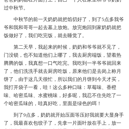
过中秋节。
中秋节的前一天奶奶就把馅切好了，到了5点多我爷
爷和我和哥哥一起去墓上放炮。放完炮回到家奶奶就把
饭做好了，我们吃完饭，就去睡觉了。
第二天早，我起来的时候，奶奶和爷爷就不见了，
门没锁，也不知道他们上哪了，我去厨房端饭，望着热
腾腾的饭，我真想一口气吃完。我吃到一半爷爷就回来
了，他们洗洗手就去厨房吃饭，原来他们是去岗上称月
饼了，由于这几天很忙，所以我们的月饼到今天才买，
我打开袋子一看，哇！这么多种口味：草莓味、香橙
味、哈密瓜味、水蜜桃味，好多呢，我忍不住先吃了一
个哈密瓜味的，哇真好吃，里面是绿色的咡！
到了9点多，奶奶就开始压面等压好我就要大显身手
了，我最喜欢包饺子了，先拿一片面叶放在手上，放一