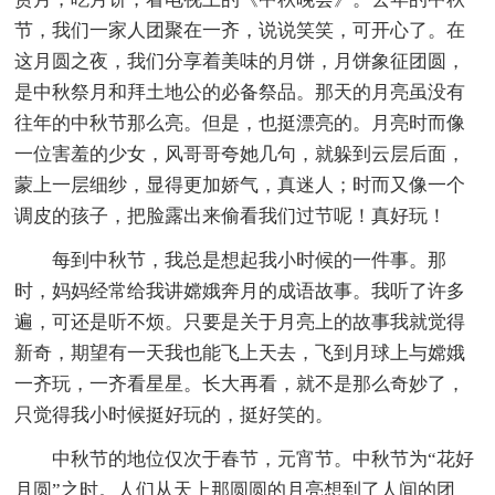
节，我们一家人团聚在一齐，说说笑笑，可开心了。在
这月圆之夜，我们分享着美味的月饼，月饼象征团圆，
是中秋祭月和拜土地公的必备祭品。那天的月亮虽没有
往年的中秋节那么亮。但是，也挺漂亮的。月亮时而像
一位害羞的少女，风哥哥夸她几句，就躲到云层后面，
蒙上一层细纱，显得更加娇气，真迷人；时而又像一个
调皮的孩子，把脸露出来偷看我们过节呢！真好玩！
每到中秋节，我总是想起我小时候的一件事。那
时，妈妈经常给我讲嫦娥奔月的成语故事。我听了许多
遍，可还是听不烦。只要是关于月亮上的故事我就觉得
新奇，期望有一天我也能飞上天去，飞到月球上与嫦娥
一齐玩，一齐看星星。长大再看，就不是那么奇妙了，
只觉得我小时候挺好玩的，挺好笑的。
中秋节的地位仅次于春节，元宵节。中秋节为“花好
月圆”之时。人们从天上那圆圆的月亮想到了人间的团