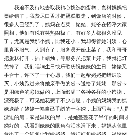
我迫不及待地去取我精心挑选的蛋糕，岂料妈妈把
票给错了，我费尽口舌才把蛋糕取走，到饭店的时候，
很多人已经到了，姨妈在点菜，姥姥、姥爷在招呼大家
照相，他们有说有笑热闹极了。有好多人都很久没见
了，尤其是我那小姨，比我还小，我却得管她叫姨，心
里真不服气。人到齐了，服务员开始上菜了，我和哥哥
把蛋糕打开，插上蜡烛，等服务员把菜上好，我就把灯
关掉了，我们唱响生日快乐歌庆祝姥姥的生日，姥姥又
手合十，许下了一个心愿，我们一起帮姥姥把蜡烛吹
灭，小姨跑过来将她亲手做的贺卡送给了姥姥，那贺卡
是用绿色的彩纸做的，上面缀满了各种各样的小饰物，
漂亮极了，可见她花费了不少心思，小姨的妈妈我的姨
姥送给了姥姥一幅自己手绣的十字绣，上面写着：“人是
漂迫的船，家是温暖的岸”，是她整整花了半年的时间才
绣好的，我看到姥姥的眼角有泪水滑下来，妈妈从包里
拿出了一个红包让我给姥姥，我把红包给姥姥，祝姥姥