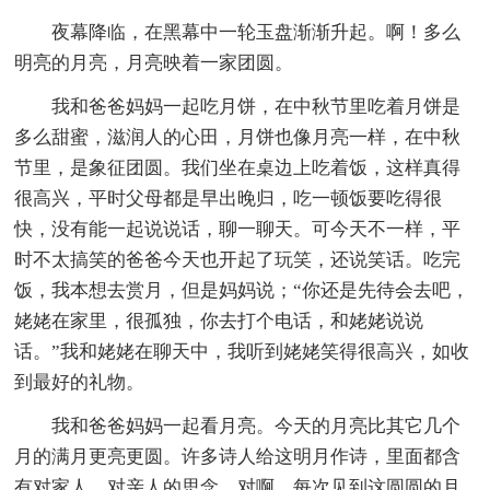
夜幕降临，在黑幕中一轮玉盘渐渐升起。啊！多么
明亮的月亮，月亮映着一家团圆。
我和爸爸妈妈一起吃月饼，在中秋节里吃着月饼是
多么甜蜜，滋润人的心田，月饼也像月亮一样，在中秋
节里，是象征团圆。我们坐在桌边上吃着饭，这样真得
很高兴，平时父母都是早出晚归，吃一顿饭要吃得很
快，没有能一起说说话，聊一聊天。可今天不一样，平
时不太搞笑的爸爸今天也开起了玩笑，还说笑话。吃完
饭，我本想去赏月，但是妈妈说；“你还是先待会去吧，
姥姥在家里，很孤独，你去打个电话，和姥姥说说
话。”我和姥姥在聊天中，我听到姥姥笑得很高兴，如收
到最好的礼物。
我和爸爸妈妈一起看月亮。今天的月亮比其它几个
月的满月更亮更圆。许多诗人给这明月作诗，里面都含
有对家人、对亲人的思念。对啊，每次见到这圆圆的月