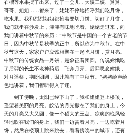
石榴等水果摆了出来。过了一会儿，大姨二姨、舅舅、
哥哥、姐姐……都来了，姥姥不停地招呼我们吃月饼，
吃水果。我和甜甜姐姐都抢着要切月饼。切好了月饼，
我们就坐在沙发上，津津有味地吃着。姥姥走过来，向
我们讲着中秋节的来历：“中秋节是中国的一个古老的节
日，因为中秋节是秋季的正中，所以称为中秋节。在中
秋节这天，家家户户应该相聚在一起吃月饼，赏月亮。
中秋节的传统食品—月饼，是象征着团圆。传说嫦娥吃
了后羿的长生不老神药后，飞奔月亮。后羿思念嫦娥，
对月遥祭，期盼团圆，因此就有了中秋节。”姥姥绘声绘
色地讲着，我们都听得入了迷。
到了傍晚，太阳已经下山了，我和姐姐登上楼顶，
遥望着美丽的月亮。皎洁的月光撒在了我们的身上，今
天的月亮又大又圆，像一个硕大的玉盘。凉爽的晚风轻
轻地吹在我们的身上，我们一边赏着月亮，一边吃着月
饼，然后在楼顶上跳来跳去，看着傍晚中的城市，还有