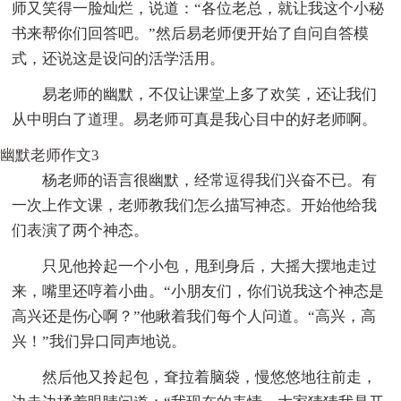
师又笑得一脸灿烂，说道：“各位老总，就让我这个小秘
书来帮你们回答吧。”然后易老师便开始了自问自答模
式，还说这是设问的活学活用。
易老师的幽默，不仅让课堂上多了欢笑，还让我们
从中明白了道理。易老师可真是我心目中的好老师啊。
幽默老师作文3
杨老师的语言很幽默，经常逗得我们兴奋不已。有
一次上作文课，老师教我们怎么描写神态。开始他给我
们表演了两个神态。
只见他拎起一个小包，甩到身后，大摇大摆地走过
来，嘴里还哼着小曲。“小朋友们，你们说我这个神态是
高兴还是伤心啊？”他瞅着我们每个人问道。“高兴，高
兴！”我们异口同声地说。
然后他又拎起包，耷拉着脑袋，慢悠悠地往前走，