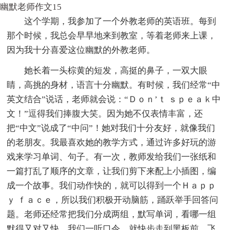
幽默老师作文15
这个学期，我参加了一个外教老师的英语班。每到
那个时候，我总会早早地来到教室，等着老师来上课，
因为我十分喜爱这位幽默的外教老师。
她长着一头棕黄的短发，高挺的鼻子，一双大眼
睛，高挑的身材，语言十分幽默。有时候，我们经常“中
英文结合”说话，老师就会说：“Ｄｏｎ’ｔ ｓｐｅａｋ中
文！”逗得我们捧腹大笑。因为她不仅表情丰富，还
把“中文”说成了“中问”！她对我们十分友好，就像我们
的老朋友。我最喜欢她的教学方式，通过许多好玩的游
戏来学习单词、句子。有一次，教师发给我们一张纸和
一篇打乱了顺序的文章，让我们剪下来配上小插图，编
成一个故事。我们动作快的，就可以得到一个Ｈａｐｐ
ｙ ｆａｃｅ，所以我们积极开动脑筋，踊跃举手回答问
题。老师还经常把我们分成两组，默写单词，看哪一组
默得又对又快。我们一听口令，就快步走到黑板前，飞