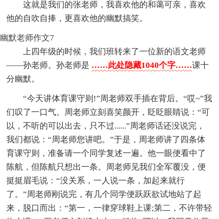
这就是我们的张老师，我喜欢他的和蔼可亲，喜欢
他的自吹自捧，更喜欢他的幽默搞笑。
幽默老师作文7
上四年级的时候，我们班转来了一位新的语文老师
——孙老师。孙老师是
……此处隐藏1040个字……
课十
分幽默。
“今天讲体育课守则!”周老师双手插在背后。“哎~”我
们叹了一口气。周老师立刻喜笑颜开，眨眨眼睛说：“可
以，不听的可以出去，只不过......”周老师话还没说完，
我们都说：“周老师您讲吧。”于是，周老师讲了四条体
育课守则，准备请一个同学复述一遍。他一眼便看中了
陈航，但陈航只想出一条。周老师见我们全军覆没，便
挺挺眉毛说：“没关系，一人说一条，加起来就行
了。”周老师刚说完，有几个同学便跃跃欲试地站了起
来，脱口而出：“第一，一律穿球鞋上课;第二，不许带轻