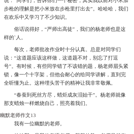
说：“同学们，告诉你们一个秘密，其实我以前对小米加
步枪的理解是把小米放在步枪里打出去”。哈哈哈，我们
在欢乐中又学习了不少知识。
俗话说得好，“严师出高徒”，我们的杨老师也是这
样的`人。
每次，老师批改作业时十分认真。总是对同学们
说：“这道题应该这样做，这道题不对，别忘了打逗
号”。有时候，有些同学错了不该错的题，杨老师眉头紧
锁，像一个十字架，但他会耐心的给同学讲解，直到完
全听懂为止。这种埋头苦干的精神让我非常敬佩。
“春蚕到死丝方尽，蜡炬成灰泪始干”。杨老师就像
那支蜡烛一样燃烧自己，照亮着我们。
幽默老师作文13
我有一位幽默的老师。