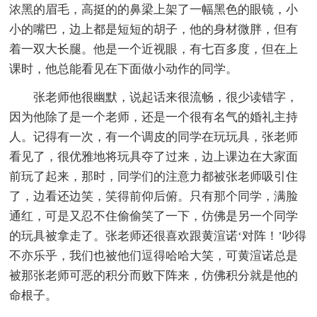
浓黑的眉毛，高挺的的鼻梁上架了一幅黑色的眼镜，小
小的嘴巴，边上都是短短的胡子，他的身材微胖，但有
着一双大长腿。他是一个近视眼，有七百多度，但在上
课时，他总能看见在下面做小动作的同学。
张老师他很幽默，说起话来很流畅，很少读错字，
因为他除了是一个老师，还是一个很有名气的婚礼主持
人。记得有一次，有一个调皮的同学在玩玩具，张老师
看见了，很优雅地将玩具夺了过来，边上课边在大家面
前玩了起来，那时，同学们的注意力都被张老师吸引住
了，边看还边笑，笑得前仰后俯。只有那个同学，满脸
通红，可是又忍不住偷偷笑了一下，仿佛是另一个同学
的玩具被拿走了。张老师还很喜欢跟黄渲诺‘对阵！’吵得
不亦乐乎，我们也被他们逗得哈哈大笑，可黄渲诺总是
被那张老师可恶的积分而败下阵来，仿佛积分就是他的
命根子。