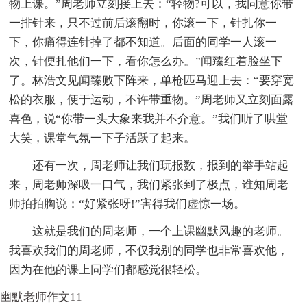
物上课。”周老师立刻接上去：“轻物?可以，我同意你带
一排针来，只不过前后滚翻时，你滚一下，针扎你一
下，你痛得连针掉了都不知道。后面的同学一人滚一
次，针便扎他们一下，看你怎么办。”闻臻红着脸坐下
了。林浩文见闻臻败下阵来，单枪匹马迎上去：“要穿宽
松的衣服，便于运动，不许带重物。”周老师又立刻面露
喜色，说“你带一头大象来我并不介意。”我们听了哄堂
大笑，课堂气氛一下子活跃了起来。
还有一次，周老师让我们玩报数，报到的举手站起
来，周老师深吸一口气，我们紧张到了极点，谁知周老
师拍拍胸说：“好紧张呀!”害得我们虚惊一场。
这就是我们的周老师，一个上课幽默风趣的老师。
我喜欢我们的周老师，不仅我别的同学也非常喜欢他，
因为在他的课上同学们都感觉很轻松。
幽默老师作文11