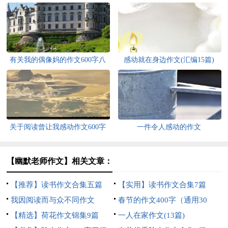
有关我的偶像妈的作文600字八
感动就在身边作文(汇编15篇)
篇
关于阅读曾让我感动作文600字
一件令人感动的作文
集锦8篇
【幽默老师作文】相关文章：
【推荐】读书作文合集五篇
【实用】读书作文合集7篇
我因阅读而与众不同作文
春节的作文400字（通用30
【精选】荷花作文锦集9篇
篇）
一人在家作文(13篇)