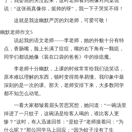
了，我委屈的哭泣起来，这时老师看到画像对同桌说
说：“这张画真像你，挺帅的呀”，我一下子哭笑不得！
这就是我这幽默严厉的刘老师，可爱可敬！
幽默老师作文5
说起我的语文老师——李老师，她的外貌十分有特
点，香肠嘴，脸上长满了痘痘，嘴的右下角有一颗痣，
同学们都说她像《装在口袋的爸爸》中的徐痣魔。
李老师十分幽默，上课的时候常常给我们说笑话，
原本难以理解的东西，顿时变得简单易懂。我印象中最
深刻的是一次的课。那天，老师安排下来，大多数同学
都不知怎么动笔。
一看大家都皱着眉头苦思冥想，她问道：“一碗汤里
掉进了一只蚊子，这碗汤是给客人喝的，谁比客人更
惨？”这时，有人迅速回答：“是蚊子”老师接着问：“为
什么呢？”那位同学马上回应：“因为蚊子没有了生