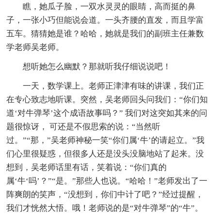
瞧，她瓜子脸，一双水灵灵的眼睛，高而挺的鼻
子，一张小巧但能说会道。一头齐腰的直发，而且学富
五车。猜猜她是谁？哈哈，她就是我们的副班主任兼数
学老师吴老师。
想听她怎么幽默？那就听我仔细说说吧！
一天，数学课上。老师正津津有味的讲课，我们正
在专心致志地听课。突然，吴老师回头问我们：“你们知
道‘对牛弹琴’这个成语故事吗？” 我们对这突如其来的问
题很惊讶， 可还是不假思索的说：“当然听
过。”“那，”吴老师神秘一笑“你们属‘牛’的请起立。”我
们心里很疑惑，但很多人还是没头没脑地站了起来。没
想到，吴老师话里有话，笑着说：“你们真的
属‘牛‘吗’？”“是。”那些人也说。“哈哈！”老师发出了一
阵爽朗的笑声，“没想到，你们中计了吧？”经过提醒，
我们才恍然大悟。哦！老师说的是“对牛弹琴”的“牛”。