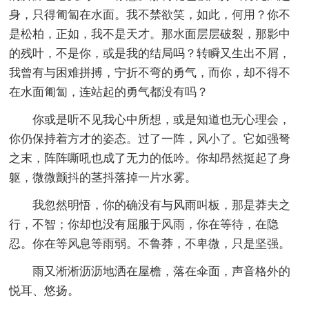
身，只得匍匐在水面。我不禁欲笑，如此，何用？你不
是松柏，正如，我不是天才。那水面层层破裂，那影中
的残叶，不是你，或是我的结局吗？转瞬又生出不屑，
我曾有与困难拼搏，宁折不弯的勇气，而你，却不得不
在水面匍匐，连站起的勇气都没有吗？
你或是听不见我心中所想，或是知道也无心理会，
你仍保持着方才的姿态。过了一阵，风小了。它如强弩
之末，阵阵嘶吼也成了无力的低吟。你却昂然挺起了身
躯，微微颤抖的茎抖落掉一片水雾。
我忽然明悟，你的确没有与风雨叫板，那是莽夫之
行，不智；你却也没有屈服于风雨，你在等待，在隐
忍。你在等风息等雨弱。不鲁莽，不卑微，只是坚强。
雨又淅淅沥沥地洒在屋檐，落在伞面，声音格外的
悦耳、悠扬。