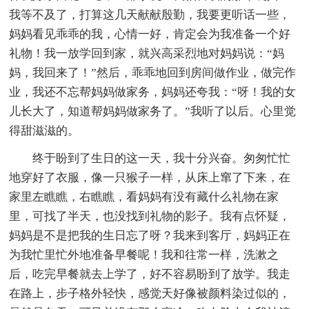
我等不及了，打算这几天献献殷勤，我要更听话一些，
妈妈看见乖乖的我，心情一好，肯定会为我准备一个好
礼物！我一放学回到家，就兴高采烈地对妈妈说：“妈
妈，我回来了！”然后，乖乖地回到房间做作业，做完作
业，我还不忘帮妈妈做家务，妈妈还夸我：“呀！我的女
儿长大了，知道帮妈妈做家务了。”我听了以后。心里觉
得甜滋滋的。
终于盼到了生日的这一天，我十分兴奋。匆匆忙忙
地穿好了衣服，像一只猴子一样，从床上窜了下来，在
家里左瞧瞧，右瞧瞧，看妈妈有没有藏什么礼物在家
里，可找了半天，也没找到礼物的影子。我有点怀疑，
妈妈是不是把我的生日忘了呀？我来到客厅，妈妈正在
为我忙里忙外地准备早餐呢！我和往常一样，洗漱之
后，吃完早餐就去上学了，好不容易盼到了放学。我走
在路上，步子格外轻快，感觉天好像被颜料染过似的，