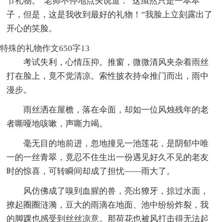
节礼物。”老师不停地点头说道：“这虽然只是一本本
子，但是，这是我收到最好的礼物！”我脸上立刻露出了
开心的笑脸。
特殊的礼物作文650字13
考试失利，心情压抑。推窗，微微清风夹杂着雨丝
打在脸上，竟不觉清凉。索性披衣持伞推门而出，雨中
漫步。
雨丝洒在屋檐，落在伞面，却如一位风烛残年的老
者嘶哑地咳嗽，声嘶力竭。
毫无目的地前进，忽地撞见一池莲花，是阴郁中唯
一的一丝青翠，竟忍不住生出一份遇见好久不见的老友
时的惊喜，可转瞬间却成了担忧——雨大了。
风仿佛成了嗅到血腥的兽，亮出獠牙，掠过水面，
撩起圈圈涟漪，豆大的雨滴在地面、池中纷纷炸裂，我
的脚踝也感受到丝丝凉意。那荷花也被风打击得无法起