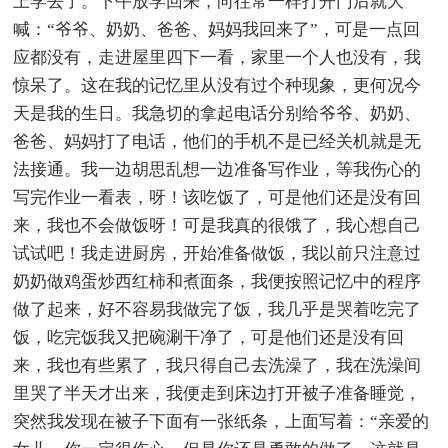
上学去了。下午放学回来，向往常一样打开门后就大
喊：“爷爷、奶奶、爸爸、妈妈我回来了”，可是一点回
应都没有，走进屋里四下一看，家里一个人也没有，我
惊呆了。这在我的记忆里从没有过个种现象，更何况今
天是我的生日。我急切的拿起电话分别给爷爷、奶奶、
爸爸、妈妈打了电话，他们的手机不是已经关机就是无
法接通。我一边胡思乱想一边准备写作业，等我伤心的
写完作业一看表，呀！该吃饭了，可是他们还是没有回
来，我也不会做饭呀！可是我真的很饿了，我心想自己
试试吧！我走进厨房，开始准备做饭，我以前只注意过
奶奶做鸡蛋炒西红柿和煮面条，我便按照记忆中的程序
做了起来，好不容易我做完了饭，我几乎是哭着吃完了
饭，吃完饭我又把碗涮干净了，可是他们还是没有回
来，我也有些累了，我只得自己去洗澡了，我在洗澡间
里哭了半天才出来，我便走到床边打开被子准备睡觉，
突然我发现在被子下面有一张纸条，上面写着：“亲爱的