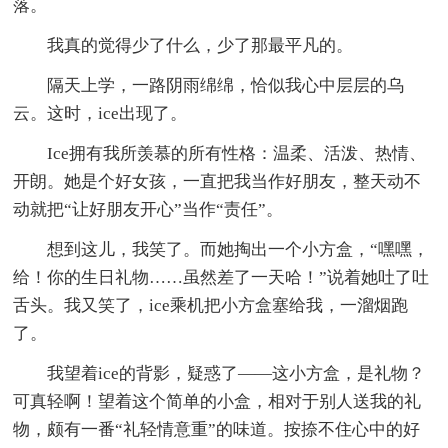
落。
我真的觉得少了什么，少了那最平凡的。
隔天上学，一路阴雨绵绵，恰似我心中层层的乌
云。这时，ice出现了。
Ice拥有我所羡慕的所有性格：温柔、活泼、热情、
开朗。她是个好女孩，一直把我当作好朋友，整天动不
动就把“让好朋友开心”当作“责任”。
想到这儿，我笑了。而她掏出一个小方盒，“嘿嘿，
给！你的生日礼物……虽然差了一天哈！”说着她吐了吐
舌头。我又笑了，ice乘机把小方盒塞给我，一溜烟跑
了。
我望着ice的背影，疑惑了——这小方盒，是礼物？
可真轻啊！望着这个简单的小盒，相对于别人送我的礼
物，颇有一番“礼轻情意重”的味道。按捺不住心中的好