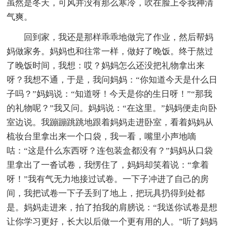
虽然是冬天，可风并没有那么寒冷，吹在脸上令我神清
气爽。
回到家，我还是那样乖乖地做完了作业，然后帮妈
妈做家务。妈妈也和往常一样，做好了晚饭。终于熬过
了晚饭时间，我想：哎？妈妈怎么还没把礼物拿出来
呀？我想不通，于是，我问妈妈：“你知道今天是什么日
子吗？”妈妈说：“知道呀！今天是你的生日呀！”“那我
的礼物呢？”我又问。妈妈说：“在这里。”妈妈便走向卧
室边说。我蹦蹦跳跳地跟着妈妈走进卧室，看着妈妈从
梳妆台里拿出来一个口袋，我一看，嘴里小声地嘀
咕：“这是什么东西呀？连包装盒都没有？”妈妈从口袋
里拿出了一沓试卷，我愣住了，妈妈却笑着说：“拿着
呀！”我有气无力地接过试卷。一下子冲进了自己的房
间，我把试卷一下子丢到了地上，把玩具扔得到处都
是。妈妈走进来，拍了拍我的肩膀说：“我送你试卷是想
让你学习更好，长大以后做一个更有用的人。”听了妈妈