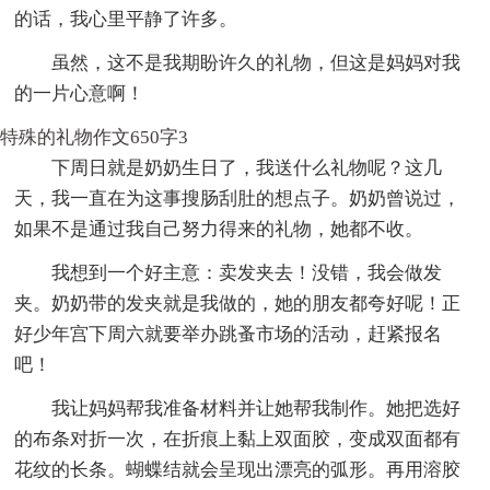
的话，我心里平静了许多。
虽然，这不是我期盼许久的礼物，但这是妈妈对我
的一片心意啊！
特殊的礼物作文650字3
下周日就是奶奶生日了，我送什么礼物呢？这几
天，我一直在为这事搜肠刮肚的想点子。奶奶曾说过，
如果不是通过我自己努力得来的礼物，她都不收。
我想到一个好主意：卖发夹去！没错，我会做发
夹。奶奶带的发夹就是我做的，她的朋友都夸好呢！正
好少年宫下周六就要举办跳蚤市场的活动，赶紧报名
吧！
我让妈妈帮我准备材料并让她帮我制作。她把选好
的布条对折一次，在折痕上黏上双面胶，变成双面都有
花纹的长条。蝴蝶结就会呈现出漂亮的弧形。再用溶胶