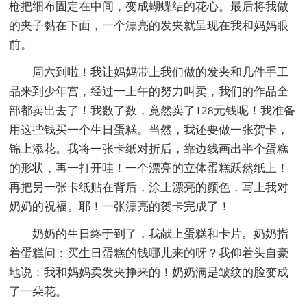
枪把细布固定在中间，变成蝴蝶结的花心。最后将我做
的夹子黏在下面，一个漂亮的发夹就呈现在我和妈妈眼
前。
周六到啦！我让妈妈带上我们做的发夹和几件手工
品来到少年宫，经过一上午的努力叫卖，我们的作品全
部都卖出去了！我数了数，竟然卖了128元钱呢！我准备
用这些钱买一个生日蛋糕。当然，我还要做一张贺卡，
锦上添花。我将一张卡纸对折后，靠边线画出半个蛋糕
的形状，再一打开哇！一个漂亮的立体蛋糕跃然纸上！
再把另一张卡纸贴在背后，涂上漂亮的颜色，写上我对
奶奶的祝福。耶！一张漂亮的贺卡完成了！
奶奶的生日终于到了，我献上蛋糕和卡片。奶奶指
着蛋糕问：买生日蛋糕的钱哪儿来的呀？我仰着头自豪
地说：我和妈妈卖发夹挣来的！奶奶满是皱纹的脸变成
了一朵花。