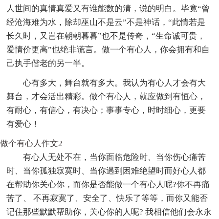
人世间的真情真爱又有谁能数的清，说的明白。毕竟“曾
经沧海难为水，除却巫山不是云”不是神话，“此情若是
长久时，又岂在朝朝暮暮”也不是传奇，“生命诚可贵，
爱情价更高”也绝非谎言。做一个有心人，你会拥有和自
己执手偕老的另一半。
心有多大，舞台就有多大。我认为有心人才会有大
舞台，才会活出精彩。做个有心人，就应做到有恒心，
有耐心，有信心，有决心；事事专心，时时细心，更要
有爱心！
做个有心人作文2
有心人无处不在，当你面临危险时、当你伤心痛苦
时、当你孤独寂寞时、当你遇到困难绝望时而好心人都
在帮助你关心你，而你是否能做一个有心人呢?你不再痛
苦了、 不再寂寞了、安全了、快乐了等等，而你又能否
记住那些默默帮助你，关心你的人呢? 我相信他们会永永