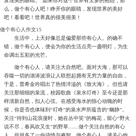
发现美的眼睛。”如果你对这个世界有太多的抱怨，那
么，做个有心人吧！睁开你的眼睛，发现世界的美好
吧！看看吧！世界真的很美很美！
做个有心人作文15
生活中，上天好像总是偏爱那些有心人。的确不
错，做个有心人，便会为你的生活点亮一盏明灯，为生
命调出五彩的光芒。
做个有心人，请关注大自然吧。面对大海，那可以
吞噬一切的汹涛波浪让人联想起拥有无穷力量的自由，
于是，普希金吟唱出了热情洋溢的《致大海》。但也请
关注那细细的泉流，校园歌曲《泉水叮咚》至今还是那
样清新自然，扣人心弦。在感受海水的惊心动魄的时
候，你是否也体味到“叮咚”的泉水声所蕴含的“幽静”。
关注“待到山花浪漫时，她在丛中笑”的梅花，留心“野火
说不尽，春风吹又生”的野草……做个关注自然的有心
人，你就多了一份诗情与睿智。做个有心人，请关心他