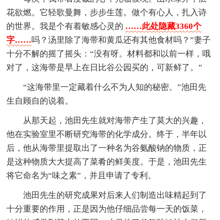
花欲燃。它轻歌曼舞，步步生莲。做个有心人，扎入诗
的世界。我是个有着敏感心灵的
……此处隐藏3360个
字……
吗？汤里除了海带和黄瓜还有其他食材吗？”妻子
十分不解的摇了摇头：“没有呀。材料都和以前一样，哦
对了，这海带是早上在日比谷公园买的，可新鲜了。”
“这海带里一定藏着什么不为人知的秘密。”池田先
生自顾自的说着。
从那天起，池田先生就对海带产生了莫大的兴趣，
他在实验室里不断研究海带的化学成分。终于，半年以
后，他从海带里提取出了一种名为谷氨酸钠的物质，正
是这种物质大大提高了菜肴的鲜美度。于是，池田先生
将它命名为“味之素”，并且申请了专利。
池田先生的研究成果对后来人们制造出味精起到了
十分重要的作用，正是因为他仔细品尝每一天的饭菜，