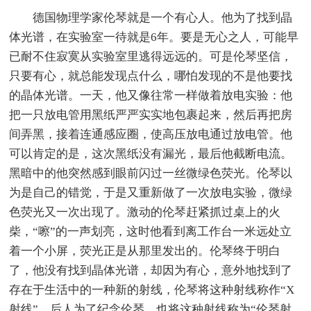
德国物理学家伦琴就是一个有心人。他为了找到晶
体光谱，在实验室一待就是6年。要是无心之人，可能早
已耐不住寂寞从实验室里逃得远远的。可是伦琴坚信，
只要有心，就总能发现点什么，哪怕发现的不是他要找
的晶体光谱。一天，他又像往常一样做着放电实验：他
把一只放电管用黑纸严严实实地包裹起来，然后再把房
间弄黑，接着连通感应圈，使高压放电通过放电管。他
可以肯定的是，这次黑纸没有漏光，最后他截断电流。
黑暗中的他突然感到眼前闪过一丝微绿色荧光。伦琴以
为是自己的错觉，于是又重新做了一次放电实验，微绿
色荧光又一次出现了。激动的伦琴赶紧抓过桌上的火
柴，“嚓”的一声划亮，这时他看到离工作台一米远处立
着一个小屏，荧光正是从那里发出的。伦琴终于明白
了，他没有找到晶体光谱，却因为有心，意外地找到了
存在于生活中的一种新的射线，伦琴将这种射线称作“X
射线”。后人为了纪念伦琴，也将这种射线称为“伦琴射