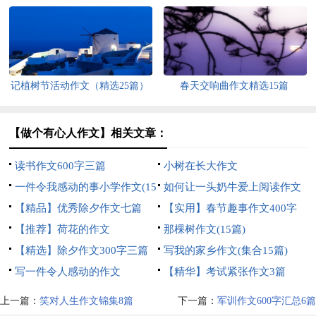
记植树节活动作文（精选25篇）
春天交响曲作文精选15篇
【做个有心人作文】相关文章：
读书作文600字三篇
小树在长大作文
一件令我感动的事小学作文(15
如何让一头奶牛爱上阅读作文
篇)
【精品】优秀除夕作文七篇
【实用】春节趣事作文400字
【推荐】荷花的作文
集锦8篇
那棵树作文(15篇)
【精选】除夕作文300字三篇
写我的家乡作文(集合15篇)
写一件令人感动的作文
【精华】考试紧张作文3篇
上一篇：
笑对人生作文锦集8篇
下一篇：
军训作文600字汇总6篇