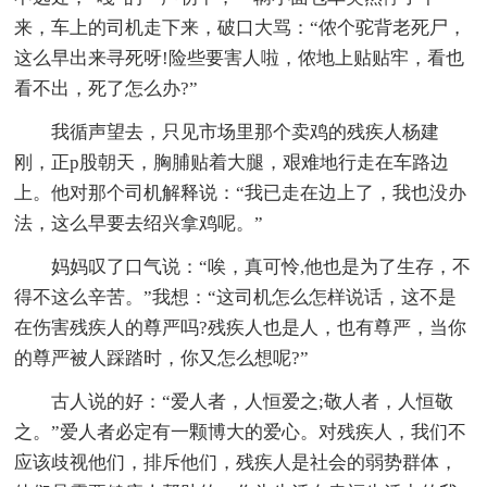
来，车上的司机走下来，破口大骂：“侬个驼背老死尸，
这么早出来寻死呀!险些要害人啦，侬地上贴贴牢，看也
看不出，死了怎么办?”
我循声望去，只见市场里那个卖鸡的残疾人杨建
刚，正p股朝天，胸脯贴着大腿，艰难地行走在车路边
上。他对那个司机解释说：“我已走在边上了，我也没办
法，这么早要去绍兴拿鸡呢。”
妈妈叹了口气说：“唉，真可怜,他也是为了生存，不
得不这么辛苦。”我想：“这司机怎么怎样说话，这不是
在伤害残疾人的尊严吗?残疾人也是人，也有尊严，当你
的尊严被人踩踏时，你又怎么想呢?”
古人说的好：“爱人者，人恒爱之;敬人者，人恒敬
之。”爱人者必定有一颗博大的爱心。对残疾人，我们不
应该歧视他们，排斥他们，残疾人是社会的弱势群体，