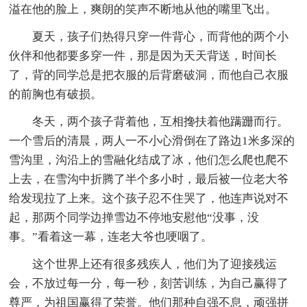
溢在他的脸上，爽朗的笑声不断地从他的嘴里飞出。
夏天，孩子们热得只穿一件背心，而背他的两个小
伙伴和他都要多穿一件，那是因为天天背送，时间长
了，背的同学总是把衣服的后背磨破洞，而他自己衣服
的前胸也有破损。
冬天，两个孩子背着他，互相搀扶着他蹒跚而行。
一个雪后的清晨，两人一不小心滑倒在了路边1米多深的
雪沟里，沟沿上的雪融化结成了冰，他们怎么爬也爬不
上去，在雪沟中折腾了半个多小时，最后被一位老大爷
给发现拉了上来。这个孩子忍不住哭了，他连声说对不
起，那两个同学边掸雪边不停地安慰他“没事，没
事。”看着这一幕，连老大爷也哽咽了。
这个世界上还有很多残疾人，他们为了迎接残运
会，不放过每一分，每一秒，刻苦训练，为自己赢得了
尊严，为祖国赢得了荣誉。他们那种自强不息，顽强拼