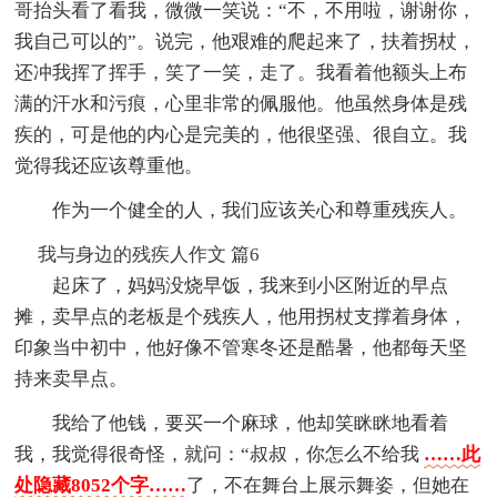
哥抬头看了看我，微微一笑说：“不，不用啦，谢谢你，
我自己可以的”。说完，他艰难的爬起来了，扶着拐杖，
还冲我挥了挥手，笑了一笑，走了。我看着他额头上布
满的汗水和污痕，心里非常的佩服他。他虽然身体是残
疾的，可是他的内心是完美的，他很坚强、很自立。我
觉得我还应该尊重他。
作为一个健全的人，我们应该关心和尊重残疾人。
我与身边的残疾人作文 篇6
起床了，妈妈没烧早饭，我来到小区附近的早点
摊，卖早点的老板是个残疾人，他用拐杖支撑着身体，
印象当中初中，他好像不管寒冬还是酷暑，他都每天坚
持来卖早点。
我给了他钱，要买一个麻球，他却笑眯眯地看着
我，我觉得很奇怪，就问：“叔叔，你怎么不给我
……此
处隐藏8052个字……
了，不在舞台上展示舞姿，但她在