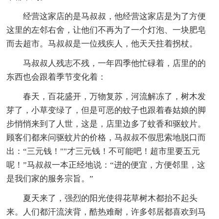
经营这家店的是马叔叔，他经营这家店是为了方便
这里的左邻右舍，让他们不再为了一个灯泡、一块肥皂
而去超市。马叔叔是一位残疾人，他天天拄着拐杖。
马叔叔人残志不残，一年四季他忙碌着，店里的的
东西也会跟着季节变化着：
春天，百花盛开，万物复苏，河流解冻了，树木发
芽了，小草变绿了，但是可恶的蚊子也跟着春姑娘的脚
步悄悄来到了人世，这是，店里边多了蚊香和驱蚊片。
顾客们都来问驱蚊片的价格，马叔叔不假思索地脱口而
出：“三元钱！""才三元钱！不可能吧！超市里要五元
呢！”马叔叔一本正经地说：“进的便宜，方便邻里，这
是我们家的服务宗旨。”
夏天来了，强烈的阳光使得花草树木都抬不起头
来。人们都汗流浃背，酷热难耐，许多邻居都喜欢到马