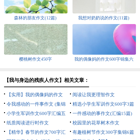
森林的朋友作文(12篇)
我想对奶奶说的作文(11篇)
樱桃树作文450字
我的偶像妈的作文600字锦集六
篇
【我与身边的残疾人作文】相关文章：
【实用】我的偶像妈的作文
阅读让我更理智作文
500字三篇
令我感动的一件事作文 (集锦
精选小学生军训作文600字3篇
15篇)
小学生军训作文600字汇编五
一件感动的事作文(汇编15篇)
篇
纸质阅读进行时作文
校园里的花草树木作文
【精华】春节的作文700字汇
有趣植树节作文300字集锦6篇