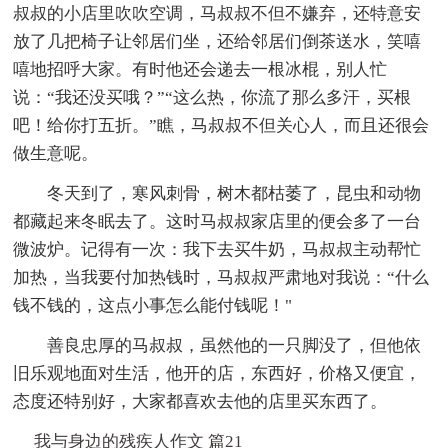
叔叔的小店里吹吹空调，马叔叔不但不嫌弃，还特意安
放了几把椅子让邻居们坐，还给邻居们倒茶送水，笑嘻
嘻地招呼大家。有时他还会递去一根冰棍，别人忙
说：“我还没买哦？”“这么热，你流了那么多汗，买根
吧！给你打五折。”瞧，马叔叔不但关心人，而且还很会
做生意呢。
冬天到了，寒风刺骨，树木都枯萎了，昆虫和动物
都藏起来冬眠去了。这时马叔叔家店里的便会多了一台
微波炉。记得有一次：我下去买牛奶，马叔叔主动帮忙
加热，当我要付加热钱时，马叔叔严肃地对我说：“什么
钱不钱的，这点小事怎么能付钱呢！"
善良忠厚的马叔叔，虽然他的一只脚没了，但他依
旧乐观地面对生活，他开的店，东西好，价格又便宜，
态度还特别好，大家都喜欢去他的店里买东西了。
我与身边的残疾人作文 篇21