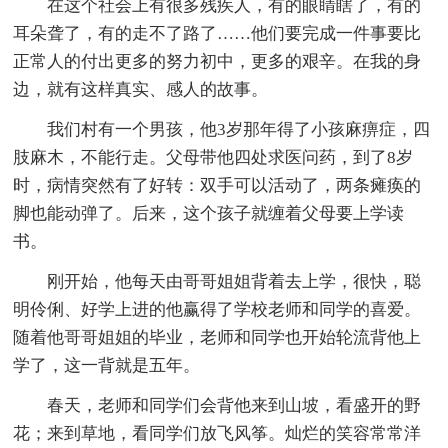
在这个社会上有很多残疾人，有的眼睛瞎了，有的
耳朵聋了，有的走不了路了……他们要完成一件事要比
正常人的付出更多的努力初中，更多的艰辛。在我的身
边，就有这样真实、感人的故事。
我们村有一个男孩，他3岁那年得了小孩麻痹症，四
肢麻木，不能行走。父母带他四处求医问药，到了8岁
时，病情突然有了好转：双手可以活动了，两条瘫痪的
脚也能动弹了。后来，这个孩子就缠着父母要上学读
书。
刚开始，他每天由哥哥姐姐背着去上学，很快，聪
明伶俐、好学上进的他赢得了学校老师和同学的喜爱。
随着他哥哥姐姐的毕业，老师和同学也开始轮流背他上
学了，这一背就是五年。
春天，老师和同学们会背他来到山坡，看盛开的野
花；来到草地，看同学们放飞风筝。灿烂的笑容常常洋