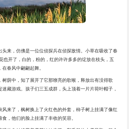
出头来，仿佛是一位位侦探兵在侦探敌情。小草在吸收了春
桃花也开了，白的，粉的，红的许许多多的绽放在枝头，五
，在春风中翩翩起舞。
，树荫中，知了展开了它那嘹亮的歌喉，释放出有没得歌
捉迷藏游戏。孩子们三五成群，头上顶着一片片荷叶帽子，
秋风来了，枫树换上了火红色的外套，柿子树上挂满了像红
粮食，他们的脸上挂满了丰收的笑容。