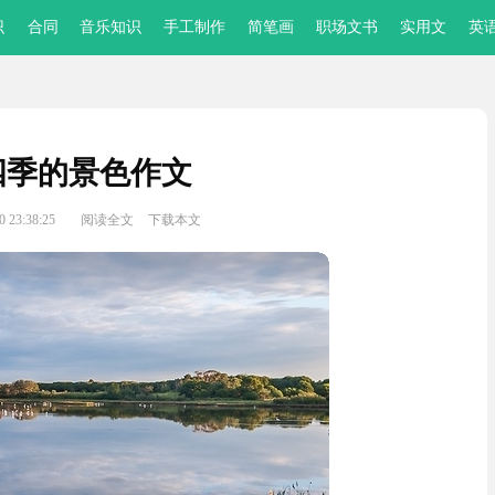
识
合同
音乐知识
手工制作
简笔画
职场文书
实用文
英
四季的景色作文
 23:38:25
阅读全文
下载本文