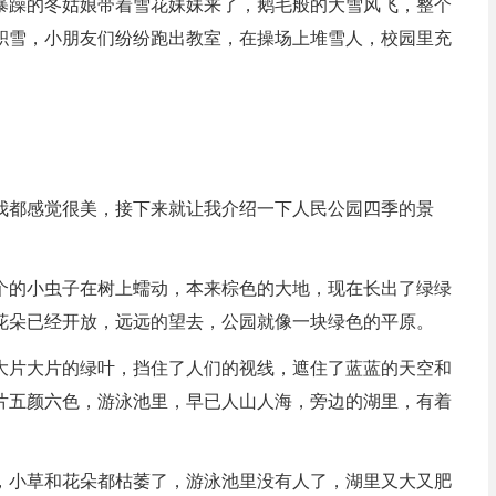
暴躁的冬姑娘带着雪花妹妹来了，鹅毛般的大雪风飞，整个
积雪，小朋友们纷纷跑出教室，在操场上堆雪人，校园里充
我都感觉很美，接下来就让我介绍一下人民公园四季的景
个的小虫子在树上蠕动，本来棕色的大地，现在长出了绿绿
花朵已经开放，远远的望去，公园就像一块绿色的平原。
大片大片的绿叶，挡住了人们的视线，遮住了蓝蓝的天空和
片五颜六色，游泳池里，早已人山人海，旁边的湖里，有着
，小草和花朵都枯萎了，游泳池里没有人了，湖里又大又肥