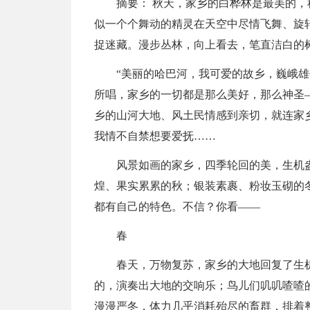
摘要： 秋天，家乡的白桦林是最美的
似一个个舞动的精灵在天空中尽情飞舞、旋
捉迷藏。漫步丛林，向上看去，笔直洁白的
“美丽的哈巴河，我可爱的故乡，巍峨
所唱，家乡的一切都是那么美好，那么神圣
乡的山河大地、风土民情感到亲切，就连家
我情不自禁想要爱抚……
风景如画的家乡，四季轮回的美，生机
煌、果实累累的秋；银装素裹、粉妆玉砌的
都有自己的特色。不信？你看——
春
春天，万物复苏，家乡的大地回复了生
的，演奏出大地的交响乐；鸟儿们叽叽喳喳
漫漫严冬，体力几乎消耗殆尽的畜群，排着