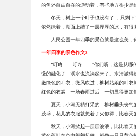
的鱼还自由自在的游动着，有些地方很少是
冬天，树上一个叶子也没有了 ，只剩
依然绿着，湖面上结了一层厚厚的冰，有很
人民公园一年四季的景色就是这么美，
一年四季的景色作文3
“叮咚——叮咚——”你们听，这是从
慢的融化了，溪水也流淌起来了。水清澈得
嫩绿色的叶衣，微风吹过，柳树姑娘的叶衣
红色的衣裳，一场春雨过后，一切显得更加
夏天，小河无精打采的，柳树垂头丧气
茂盛，花儿的衣服就想着了火似得，比春天
秋天，小河掀起一层层波浪，比比春天
黄色落叶在空中翩翩起舞，就像一只只黄色