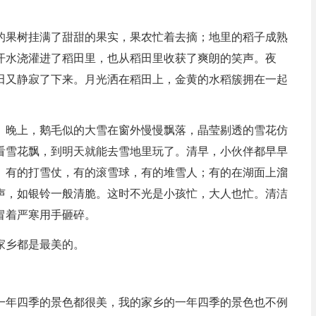
的果树挂满了甜甜的果实，果农忙着去摘；地里的稻子成熟
汗水浇灌进了稻田里，也从稻田里收获了爽朗的笑声。夜
田又静寂了下来。月光洒在稻田上，金黄的水稻簇拥在一起
。晚上，鹅毛似的大雪在窗外慢慢飘落，晶莹剔透的雪花仿
看雪花飘，到明天就能去雪地里玩了。清早，小伙伴都早早
。有的打雪仗，有的滚雪球，有的堆雪人；有的在湖面上溜
声，如银铃一般清脆。这时不光是小孩忙，大人也忙。清洁
冒着严寒用手砸碎。
家乡都是最美的。
一年四季的景色都很美，我的家乡的一年四季的景色也不例