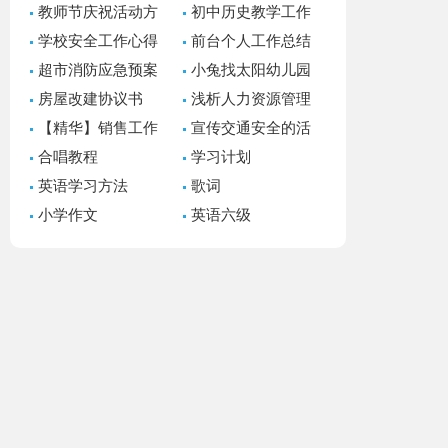
教师节庆祝活动方
初中历史教学工作
案15篇
总结
学校安全工作心得
前台个人工作总结
体会
15篇
超市消防应急预案
小兔找太阳幼儿园
小班语言教案
房屋改建协议书
浅析人力资源管理
案例教学设计论文
【精华】销售工作
宣传交通安全的活
计划合集10篇
动总结（精选21篇）
合唱教程
学习计划
英语学习方法
歌词
小学作文
英语六级