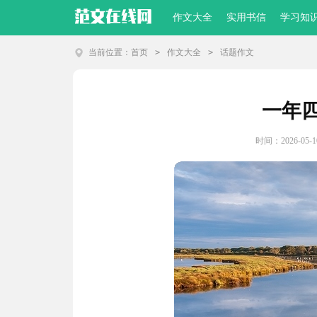
作文大全
实用书信
学习知
当前位置：
首页
>
作文大全
>
话题作文
一年
时间：2026-05-10