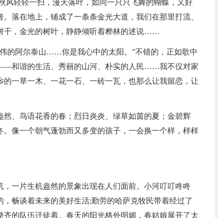
，秋风轻轻一扫，漫天落叶，如同一只只飞舞的蝴蝶，又好
转。落在地上，铺成了一条条金光大道，我们在那里打流、
树干，金光的树叶，静静倾听着桦林的述说……
雄伟的阿尔泰山……你是我心中的太阳。”不错的，正如歌中
——和谐的生活、秀丽的山河、朴实的人民……我不仅对家
乡的一草一木、一花一石、一砖一瓦，也那么让我留恋，让
盎然、鸟语花香的春；烈日炎炎、绿草如茵的夏；金碧辉
冬。像一个朝气蓬勃而又多变的孩子，一会换一个样，样样
机，一片生机盎然的景象出现在人们面前。小河叮叮咚咚
的，畅谈着未来的美好生活;勤劳的哈萨克牧民带着经过了
整齐的队伍迁徒着。春天的阳光格外明媚，春姑娘展开了太