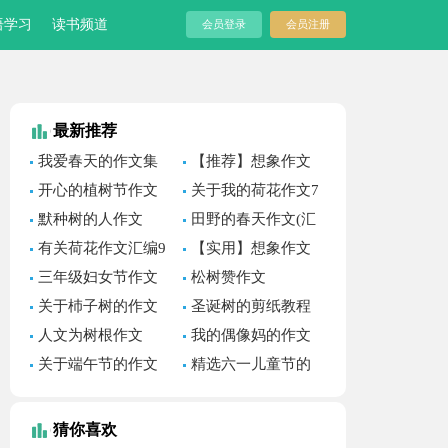
语学习
读书频道
会员登录
会员注册
最新推荐
我爱春天的作文集
【推荐】想象作文
锦15篇
汇总5篇
开心的植树节作文
关于我的荷花作文7
（精选31篇）
篇
默种树的人作文
田野的春天作文(汇
编15篇)
有关荷花作文汇编9
【实用】想象作文
篇
600字三篇
三年级妇女节作文
松树赞作文
300字（通用80篇）
关于杮子树的作文
圣诞树的剪纸教程
人文为树根作文
我的偶像妈的作文
400字汇编六篇
关于端午节的作文
精选六一儿童节的
700字合集六篇
作文700字3篇
猜你喜欢