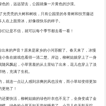
绿色的，远远望去，公园就像一片黄色的沙漠。
下了光秃秃的大树和树枝，只有公园里的冬青树和扶芳藤还
多人在上面滑冰，好像很快乐的样子。
你们让是不信，就可以每个季节都去看一看！
哪传出来的声音？原来是家乡的小河苏醒了。春天来了，冰慢
连小鱼在嬉戏也看得一清二楚。岸边，柳树姑娘穿上了一身
就随风飘起，小草害羞的从土里钻了出来，花儿也穿上了淡
鲜艳，充满了生机。
的，就连一点让人感到凉爽的风也没有，而小草却变得更加
的更艳了！
的还要快活，柳树姑娘的绿色叶衣也不见了，全身变成了金
蝴蝶，绿色的小草不知不觉的睡着了，小花儿也无影无踪，