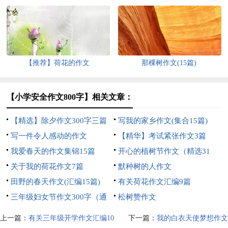
锦8篇
【推荐】荷花的作文
那棵树作文(15篇)
【小学安全作文800字】相关文章：
【精选】除夕作文300字三篇
写我的家乡作文(集合15篇)
写一件令人感动的作文
【精华】考试紧张作文3篇
我爱春天的作文集锦15篇
开心的植树节作文（精选31
关于我的荷花作文7篇
篇）
默种树的人作文
田野的春天作文(汇编15篇)
有关荷花作文汇编9篇
三年级妇女节作文300字（通
松树赞作文
用80篇）
上一篇：
有关三年级开学作文汇编10
下一篇：
我的白衣天使梦想作文