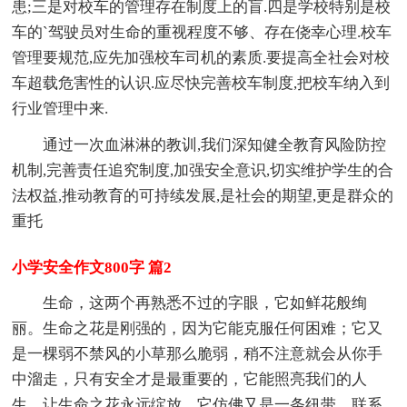
患;三是对校车的管理存在制度上的盲.四是学校特别是校
车的`驾驶员对生命的重视程度不够、存在侥幸心理.校车
管理要规范,应先加强校车司机的素质.要提高全社会对校
车超载危害性的认识.应尽快完善校车制度,把校车纳入到
行业管理中来.
通过一次血淋淋的教训,我们深知健全教育风险防控
机制,完善责任追究制度,加强安全意识,切实维护学生的合
法权益,推动教育的可持续发展,是社会的期望,更是群众的
重托
小学安全作文800字 篇2
生命，这两个再熟悉不过的字眼，它如鲜花般绚
丽。生命之花是刚强的，因为它能克服任何困难；它又
是一棵弱不禁风的小草那么脆弱，稍不注意就会从你手
中溜走，只有安全才是最重要的，它能照亮我们的人
生，让生命之花永远绽放。它仿佛又是一条纽带，联系