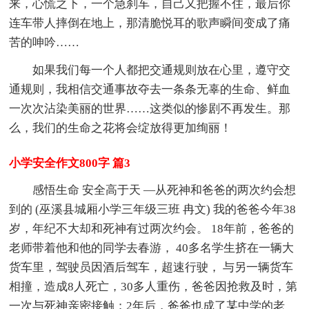
来，心慌之下，一个急刹车，自己又把握不住，最后你
连车带人摔倒在地上，那清脆悦耳的歌声瞬间变成了痛
苦的呻吟……
如果我们每一个人都把交通规则放在心里，遵守交
通规则，我相信交通事故夺去一条条无辜的生命、鲜血
一次次沾染美丽的世界……这类似的惨剧不再发生。那
么，我们的生命之花将会绽放得更加绚丽！
小学安全作文800字 篇3
感悟生命 安全高于天 —从死神和爸爸的两次约会想
到的 (巫溪县城厢小学三年级三班 冉文) 我的爸爸今年38
岁，年纪不大却和死神有过两次约会。 18年前，爸爸的
老师带着他和他的同学去春游， 40多名学生挤在一辆大
货车里，驾驶员因酒后驾车，超速行驶， 与另一辆货车
相撞，造成8人死亡，30多人重伤，爸爸因抢救及时，第
一次与死神亲密接触；2年后，爸爸也成了某中学的老