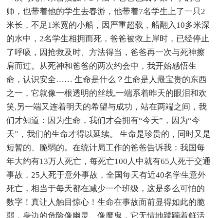
师，也带着他的学生去春游，他带着7名学生上了一只2
米长，不足1米宽的小船，因严重超载，船翻入10多米深
的水中，2名学生相拥而死，爸爸被救上岸时，已经停止
了呼吸，因抢救及时、方法得当，爸爸再一次与死神擦
肩而过。从死神和爸爸的两次约会中，我开始感悟生
命，认识安全…… 生命是什么？生命是人最宝贵的东西
之一，它就像一根透明的丝线,一端系着昨天的眼泪和欢
笑,另一端又连着明天的希望与成功，站在两端之间，我
们才知道：因为生命，我们才会拥有“今天”，因为“今
天”，我们的生命才得以延续。 生命是珍贵的，同时又是
短暂的、脆弱的。在统计局工作的爸爸告诉我：我国每
年大约有13万人死亡，每死亡100人中就有65人死于交通
事故，25人死于意外事故，全国每天有近40名学生意外
死亡，相当于每天都在减少一个班级，这是多么可怕的
数字！真让人触目惊心！生命在事故面前显得如此的脆
弱，身边的危险像幽灵、像魔鬼，它无情地蹂躏着鲜活