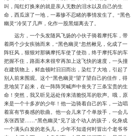
叫，闯红灯换来的就是亲人无数的泪水以及自己的生
命，西瓜滚了一地，一幕惨不忍睹的事情发生了。“黑色
幽灵”冷笑了几声，化作一股黑烟离去了。
远方，一个头发随风飞扬的小伙子骑着摩托车，带
着两个少女疾驰而来，“黑色幽灵”忽然楸见，化成了一
阵狂风，狠狠对那辆摩托车使了使劲，终于摩托车的车
把握不住，路面本来很窄再加上这飞快的速度，一头撞
在建筑物上，鲜血顿时汩汩而出，染红了大地，引起了
别人前来围观。这个“黑色幽灵”望了望自己的佳作，得
意地笑了起来，在一阵阵哭喊声中丧失了三条宝贵的生
命！突然，我又听见远处传来清脆悦耳的歌声。哦，原
来是一个十多岁的少年！他一边骑着自己的车，一边唱
着富有节奏感的歌曲。他一会儿来了个单放手，一会儿
东张西望……“黑色幽灵”见了这个动人的孩子，化身成
一个满头白发的老头儿，少年不知道何时冒出个老爷爷