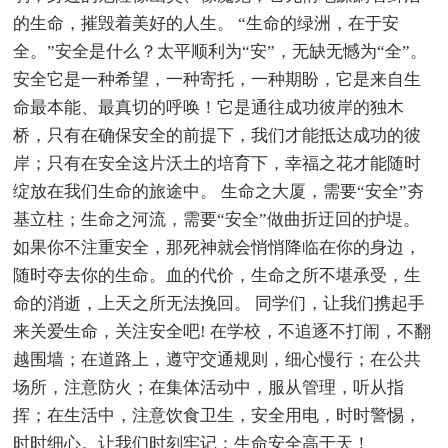
的生命，摧毁着美好的人生。 “生命的绿洲，在于安
全。”安全是什么？太平顺利为“安”，无缺无憾为“全”。
安全它是一种希望，一种寄托，一种期盼，它是来自生
命最本能、最真切的呼唤！它是通往成功彼岸的独木
桥，只有在确保安全的前提下，我们才能抵达成功的彼
岸；只有在安全这片沃土的培育下，幸福之花才能随时
绽放在我们生命的旅途中。 生命之大厦，需要“安全”夯
基立柱；生命之河流，需要“安全”做曲折迂回的护堤。
如果你不注重安全，那死神就会悄悄降临在你的身边，
随时夺去你的生命。血的代价，生命之所不堪承受，生
命的消逝，上天之所无法挽回。 同学们，让我们携起手
来关爱生命，关注安全吧! 在学校，不追逐不打闹，不翻
越围墙；在道路上，遵守交通规则，细心慢行；在公共
场所，注意防火；在集体活动中，服从管理，听从指
挥；在生活中，注意饮食卫生，安全用电，时时警惕，
时时细心。让我们时刻牢记：生命安全高于天！