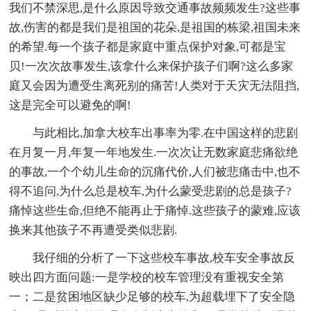
我们不禁深思,是什么原因导致交通事故频频发生?这些事
故,伤害的都是我们是祖国的花朵,是祖国的栋梁,祖国未来
的希望.每一个孩子都是家庭中重点保护对象,可都是宝
贝!一次次故事发生,该拿什么来保护孩子们啊?这么多家
庭又会因为遭受生离死别的痛苦!人类对于天灾无法阻挡,
这是完全可以避免的啊!
与此相比,加拿大校车出事率为零.在中国这样的悲剧
在月复一月,年复一年地发生.一次次让无数家庭悲痛欲绝
的事故,一个个幼儿生命的沉痛代价,人们被悲痛击中,也不
得不追问,为什么总是校车,为什么蒙受悲剧的总是孩子?
痛悼这些生命,但绝不能再止于痛悼.这些孩子的蒙难,应该
换来其他孩子不再遭受类似悲剧.
我仔细的分析了一下这些校车事故,校车安全事故反
映出四方面问题:一是学校的校车管理没有重视安全第
一；二是贫困地区缺少足够的校车,为超载埋下了安全隐