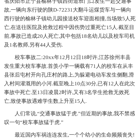
省庆阳市正宁县榆林子镇西街道班门口发生一起交通事
故,一辆向东行驶的陕D-72231大翻斗运煤货车与一辆向
西行驶的榆林子镇幼儿园接送校车迎面相撞,当场致5人死
亡,在送往医院及抢救过程中因伤势过重死亡15人.截至目
前,事故已造成20人死亡,其中包括18名幼儿以及校车司机
及1名教师,另有44人受伤.
校车事故二:20xx年12月12日18时许,江苏徐州丰县
发生重大校车事故.首羡小学一辆载有71人的校车在从丰
县张后屯村开向孔庄村的路上,为躲避电动车发生侧翻,滑
入村间灌溉用的小河.截至晚上10点30分,已有12人在此次
事故中死亡.至13日凌晨2时许,又有3名学生抢救无效死
亡,致使事故遇难学生数上升至15人.
人们常说,“交通事故猛于虎.”但近期的事故,我不禁感
叹一句“校车事故猛于虎.”
最近国内车祸连连发生,一个个幼小的生命频频丧失!