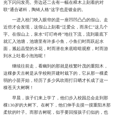
光下闪问发亮。旁边还二去有一幅在樟木上刻着的对
联“通合诸科，陶铸人格"这字也是镀金的。
一进入校门映入眼帘的是一座凹凹凸凸的假山。走
近些才会发现，这假山上刻着“泛爱众，而亲仁”这几个
字。在假山上，泉水“叮叮咚咚”地往下流，流到最底下
就汇入池塘，池塘里有许多小鱼，小鱼们时而跃起水
面，溅起晶莹的水花，时而潜在来底暗暗观察，时而游
到水上吐着小泡泡呢！
继续往前走，看幽到的那就是枝繁叶茂的重阳木，
这棵参天古树是从学校刚开建时栽下的，它从那一棵柔
弱的小苗开始，经历了多少风吹雨打日晒才长成了这一
稞苍天大树啊！
早晨，孩子们来上学了，他们步入校园总会走到那
棵130岁的大树下。在树下，他们伸手去摸一摸重阳木那
柔软的叶子。而那古树呢，似乎要回报孩子们似的，也