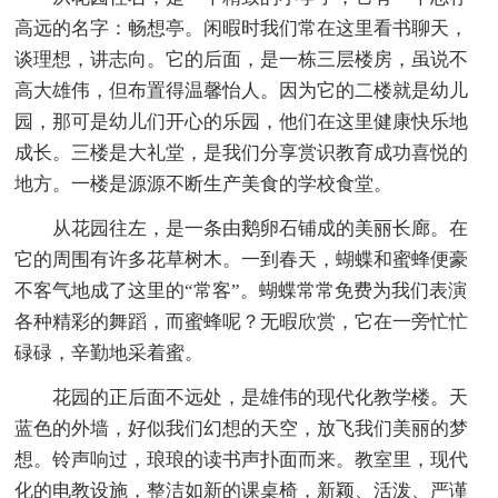
高远的名字：畅想亭。闲暇时我们常在这里看书聊天，
谈理想，讲志向。它的后面，是一栋三层楼房，虽说不
高大雄伟，但布置得温馨怡人。因为它的二楼就是幼儿
园，那可是幼儿们开心的乐园，他们在这里健康快乐地
成长。三楼是大礼堂，是我们分享赏识教育成功喜悦的
地方。一楼是源源不断生产美食的学校食堂。
从花园往左，是一条由鹅卵石铺成的美丽长廊。在
它的周围有许多花草树木。一到春天，蝴蝶和蜜蜂便豪
不客气地成了这里的“常客”。蝴蝶常常免费为我们表演
各种精彩的舞蹈，而蜜蜂呢？无暇欣赏，它在一旁忙忙
碌碌，辛勤地采着蜜。
花园的正后面不远处，是雄伟的现代化教学楼。天
蓝色的外墙，好似我们幻想的天空，放飞我们美丽的梦
想。铃声响过，琅琅的读书声扑面而来。教室里，现代
化的电教设施，整洁如新的课桌椅，新颖、活泼、严谨