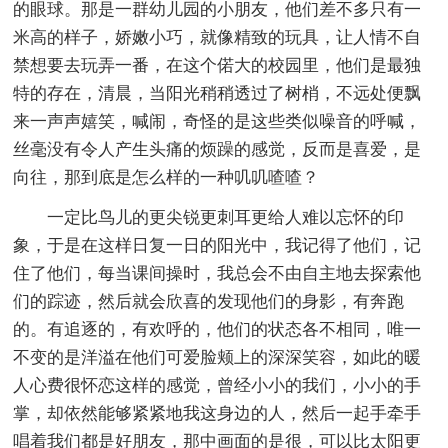
的眼球。那是一群幼儿园的小朋友，他们差不多只有一
米高的样子，娇嫩小巧，就像精致的玩具，让人情不自
禁想要去玩弄一番，在这个偌大的校园里，他们是最独
特的存在，清晨，当阳光稍稍透过了树梢，不远处便飘
来一声声嬉笑，喊闹，奇怪的是这些类似噪音的呼喊，
丝毫没有令人产生头痛的烦躁的感觉，反而是喜爱，是
向往，那到底是怎么样的一种叽叽喳喳？
一定比鸟儿的更尖锐更刺耳更给人难以忘怀的印
象，于是在这样日复一日的阳光中，我记得了他们，记
住了他们，每当课间操时，我总会不由自主地去探索他
们的踪迹，然后就会欣喜的发现他们的身影，有奔跑
的。有追逐的，有欢呼的，他们的状态各不相同，唯一
不变的是洋溢在他们可爱脸颊上的深深笑容，如此的暖
人心费很怀恋这样的感觉，曾经小小的我们，小小的手
掌，却依然能够紧紧地我这身边的人，然后一起手牵手
唱着我们都是好朋友，那中画面的是很，可以比太阳更