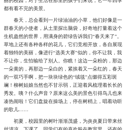
丽的校园，对于生活在那里的孩子们来说，它一年四季
都有看不完的美景。
春天，总会看到一片绿油油的小草，他们好像是一
群春天的小使者，从土里探出脑袋，好奇地打量着这个
生机盎然的世界，用满身的碧绿告诉我们“春天来了”。
草地上还有各种各样的花儿，它们竞相开放，各自展现
着独特的美丽，像进行“选美大赛”似的，你不让我，我
不让你，生怕输给了别人。你瞧！这边一朵粉的，那边
一朵黄的，再那边一朵白的，紧挨着又一朵红的，春天
的一双巧手啊，把一块块绿色的“绒毯”点缀得五彩斑
斓！柳树姑娘当然也不甘示弱，正迎着风梳理着长长的
秀发。咦？什么声音？原来这么美的景色引得鸟儿也来
凑热闹啦！它们盘旋在操场上，停在树梢上，唱着动听
的歌儿……
初夏，校园里的树叶渐渐茂盛，为炎炎夏日带来丝
丝清凉。下课了，同学们有的喜欢躲在教室里，还有的