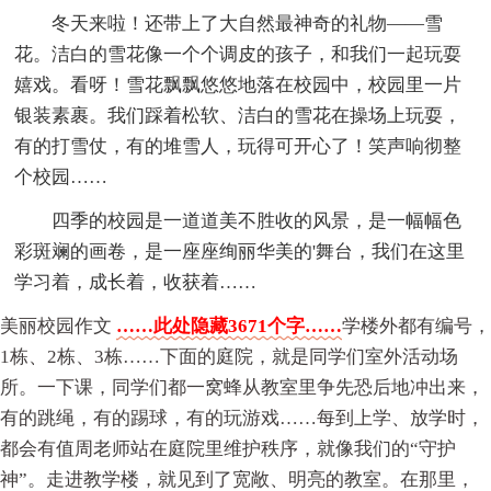
冬天来啦！还带上了大自然最神奇的礼物——雪
花。洁白的雪花像一个个调皮的孩子，和我们一起玩耍
嬉戏。看呀！雪花飘飘悠悠地落在校园中，校园里一片
银装素裹。我们踩着松软、洁白的雪花在操场上玩耍，
有的打雪仗，有的堆雪人，玩得可开心了！笑声响彻整
个校园……
四季的校园是一道道美不胜收的风景，是一幅幅色
彩斑斓的画卷，是一座座绚丽华美的'舞台，我们在这里
学习着，成长着，收获着……
美丽校园作文
……此处隐藏3671个字……
学楼外都有编号，
1栋、2栋、3栋……下面的庭院，就是同学们室外活动场
所。一下课，同学们都一窝蜂从教室里争先恐后地冲出来，
有的跳绳，有的踢球，有的玩游戏……每到上学、放学时，
都会有值周老师站在庭院里维护秩序，就像我们的“守护
神”。走进教学楼，就见到了宽敞、明亮的教室。在那里，