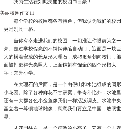
我为生活在如此美丽的校园而自豪！
美丽校园作文11
每个学校的校园都各有特色，但我认为我们的校园
更是别具一格。
当你有幸走进我们的校园，一切准让你眼前为之一
亮。走过学校锃亮的不锈钢伸缩自动门，迎面是一块巨
大的横着安放的长条形大理石，成45度角朝向校门，迎
面被打磨得光亮照人，上面镌刻有镏金的四个形楷大
字：东升小学。
在大理石的后面，是一个由假山和水池组成的圆形
小花园。除了各种鲜花不甘寂寞，争奇斗艳外，水池里
还有一大群各色小金鱼像我们一样活泼调皮。水池中央
矗立着一尊铜地球雕像，寓意我们要立足中国，放眼世
界。
从花园往右，是一个精致的小亭子，它有一个志存