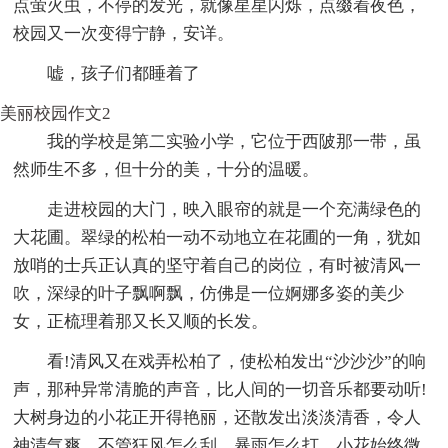
点萤火虫，不停的发光，就像星星闪烁，点缀着夜色，
校园又一次变得宁静，安详。
嘘，孩子们都睡着了
美丽校园作文2
我的学校是第二实验小学，它位于西陂那一带，虽
然师生不多，但十分的美，十分的温暖。
走进校园的大门，映入眼帘的就是一个充满绿色的
大花圃。翠绿的松柏一动不动地立在花圃的一角，犹如
放哨的士兵正认真的坚守着自己的岗位，有时被清风一
吹，深绿的叶子飘啊飘，仿佛是一位婀娜多姿的美少
女，正梳理着那又长又顺的长发。
看!清风又在戏弄松柏了，使松柏发出“沙沙沙”的响
声，那种异常清脆的声音，比人间的一切音乐都要动听!
大树身边的小花正开得艳丽，还散发出淡淡清香，令人
神清气爽。不管狂风怎么刮，暴雨怎么打，小花始终微