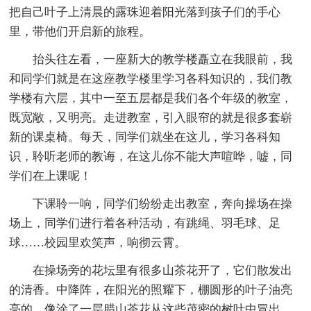
把自己叶子上清晨的露珠迎着阳光落到孩子们的手心
里，带他们开启新的旅程。
抬头往左看，一座新大的教学楼矗立在我眼前，我
和同学们就是在这座教学楼里学习各科知识的，我们教
学楼有六层，其中一至五层都是我们各个年级的教室，
既宽敞，又明亮。走进教室，引入眼帘的就是很多套崭
新的课桌椅。每天，同学们就坐在这儿，学习各科知
识，聆听老师的教诲，在这儿你不能大声喧哗，嘘，同
学们在上课呢！
下课聆一响，同学们纷纷走出教室，奔向操场在操
场上，同学们进行着各种活动，有跳绳、羽毛球、足
球……校园里欢笑声，响彻云霄。
在操场旁的花坛里有很多山茶花开了，它们散发出
的清香。中降阵，在阳光的照耀下，棚圆形的叶子油亮
亮的，像涂了一层腊山茶花从这些茂密的树叶中冒出