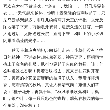
喜欢在大树下做游戏，“你拍一，我拍一，一只孔雀穿花
衣……”天气越来越热，你听！轰隆隆的雷声响起了，只
见乌云越聚越多，雨珠儿纷纷离开天空的怀抱，义无反
顾地落了下来，万物敞开双臂，迎接久违的甘霖。一阵
大雨过后，太阳透过云层，直射下来，树叶上的小水珠
闪耀着晶莹的光彩……
秋天带着凉爽的脚步向我们走来，小草们没有了往
日的精神，不过铁树却依然苍翠，神采奕奕，梧桐悄悄
换上了金色的礼服，枫树也穿起了火红的舞裙。哇！什
么味道这么香呀！循着香味找去，原来是桂花树开花
了，黄黄的小花密密麻麻的挂满了枝头，带着阵阵清
香，随着清凉的秋风，真让人神清气爽！难怪人们常
说：“桂子花开，香飘十里。”秋风渐渐吹落树叶，枫
叶，银杏叶，像一只只彩色的蝴蝶，飘落在校园的每一
个角落，漂亮极了！