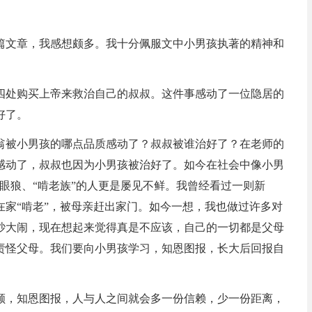
篇文章，我感想颇多。我十分佩服文中小男孩执著的精神和
四处购买上帝来救治自己的叔叔。这件事感动了一位隐居的
好了。
翁被小男孩的哪点品质感动了？叔叔被谁治好了？在老师的
感动了，叔叔也因为小男孩被治好了。如今在社会中像小男
眼狼、“啃老族”的人更是屡见不鲜。我曾经看过一则新
在家“啃老”，被母亲赶出家门。如今一想，我也做过许多对
吵大闹，现在想起来觉得真是不应该，自己的一切都是父母
责怪父母。我们要向小男孩学习，知恩图报，长大后回报自
顺，知恩图报，人与人之间就会多一份信赖，少一份距离，