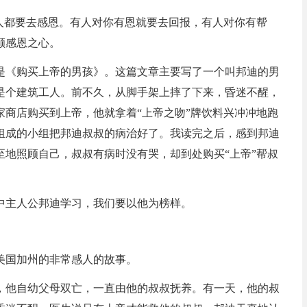
人都要去感恩。有人对你有恩就要去回报，有人对你有帮
颗感恩之心。
是《购买上帝的男孩》。这篇文章主要写了一个叫邦迪的男
是个建筑工人。前不久，从脚手架上摔了下来，昏迷不醒，
家商店购买到上帝，他就拿着“上帝之吻”牌饮料兴冲冲地跑
组成的小组把邦迪叔叔的病治好了。我读完之后，感到邦迪
地照顾自己，叔叔有病时没有哭，却到处购买“上帝”帮叔
中主人公邦迪学习，我们要以他为榜样。
美国加州的非常感人的故事。
，他自幼父母双亡，一直由他的叔叔抚养。有一天，他的叔