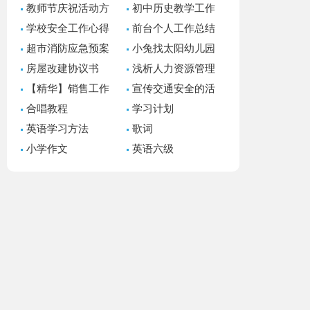
教师节庆祝活动方
初中历史教学工作
案15篇
总结
学校安全工作心得
前台个人工作总结
体会
15篇
超市消防应急预案
小兔找太阳幼儿园
小班语言教案
房屋改建协议书
浅析人力资源管理
案例教学设计论文
【精华】销售工作
宣传交通安全的活
计划合集10篇
动总结（精选21篇）
合唱教程
学习计划
英语学习方法
歌词
小学作文
英语六级