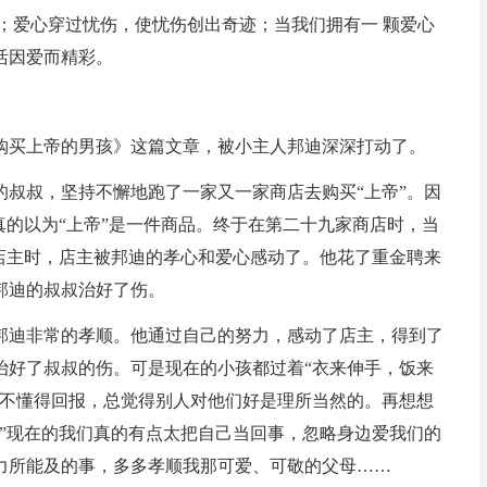
；爱心穿过忧伤，使忧伤创出奇迹；当我们拥有一 颗爱心
活因爱而精彩。
购买上帝的男孩》这篇文章，被小主人邦迪深深打动了。
的叔叔，坚持不懈地跑了一家又一家商店去购买“上帝”。因
真的以为“上帝”是一件商品。终于在第二十九家商店时，当
店主时，店主被邦迪的孝心和爱心感动了。他花了重金聘来
邦迪的叔叔治好了伤。
邦迪非常的孝顺。他通过自己的努力，感动了店主，得到了
治好了叔叔的伤。可是现在的小孩都过着“衣来伸手，饭来
们不懂得回报，总觉得别人对他们好是理所当然的。再想想
”现在的我们真的有点太把自己当回事，忽略身边爱我们的
力所能及的事，多多孝顺我那可爱、可敬的父母……