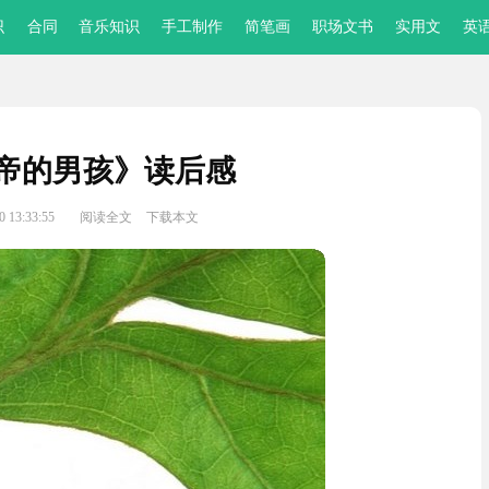
识
合同
音乐知识
手工制作
简笔画
职场文书
实用文
英
帝的男孩》读后感
 13:33:55
阅读全文
下载本文