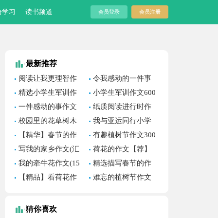
语学习
读书频道
会员登录
会员注册
最新推荐
阅读让我更理智作
令我感动的一件事
文
作文 (集锦15篇)
精选小学生军训作
小学生军训作文600
文600字3篇
字汇编五篇
一件感动的事作文
纸质阅读进行时作
(汇编15篇)
文
校园里的花草树木
我与亚运同行小学
作文
作文550字
【精华】春节的作
有趣植树节作文300
文700字汇总六篇
字集锦6篇
写我的家乡作文(汇
荷花的作文【荐】
编15篇)
我的牵牛花作文(15
精选描写春节的作
篇)
文300字汇编五篇
【精品】看荷花作
难忘的植树节作文
文四篇
记叙文
猜你喜欢